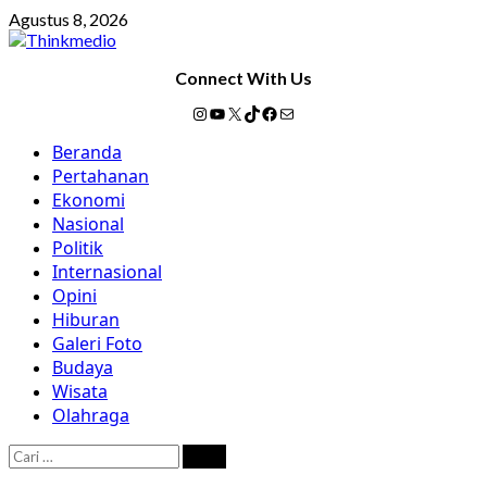
Skip
Agustus 8, 2026
to
content
Connect With Us
Instagram
YouTube
X
TikTok
Facebook
Mail
Primary
Beranda
Menu
Pertahanan
Ekonomi
Nasional
Politik
Internasional
Opini
Hiburan
Galeri Foto
Budaya
Wisata
Olahraga
Cari
untuk: