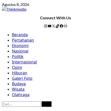
Skip
Agustus 8, 2026
to
content
Connect With Us
Instagram
YouTube
X
TikTok
Facebook
Mail
Primary
Beranda
Menu
Pertahanan
Ekonomi
Nasional
Politik
Internasional
Opini
Hiburan
Galeri Foto
Budaya
Wisata
Olahraga
Cari
untuk: