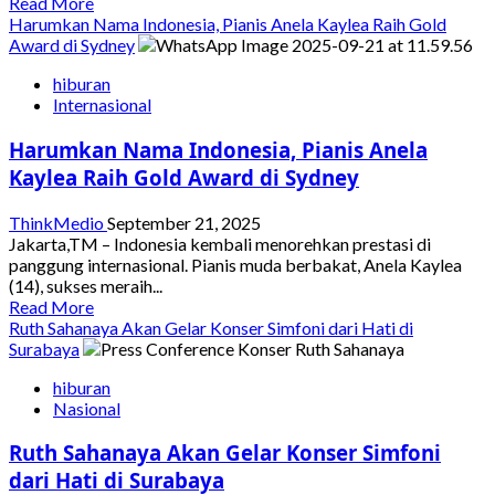
Read
Read More
more
Harumkan Nama Indonesia, Pianis Anela Kaylea Raih Gold
about
Award di Sydney
Netflix
hiburan
Dikabarkan
Internasional
Akuisisi
Saham
Harumkan Nama Indonesia, Pianis Anela
Warner
Bros,
Kaylea Raih Gold Award di Sydney
Industri
Hiburan
ThinkMedio
September 21, 2025
Hadapi
Jakarta,TM – Indonesia kembali menorehkan prestasi di
Babak
panggung internasional. Pianis muda berbakat, Anela Kaylea
Baru
(14), sukses meraih...
Read
Read More
more
Ruth Sahanaya Akan Gelar Konser Simfoni dari Hati di
about
Surabaya
Harumkan
hiburan
Nama
Nasional
Indonesia,
Pianis
Ruth Sahanaya Akan Gelar Konser Simfoni
Anela
Kaylea
dari Hati di Surabaya
Raih