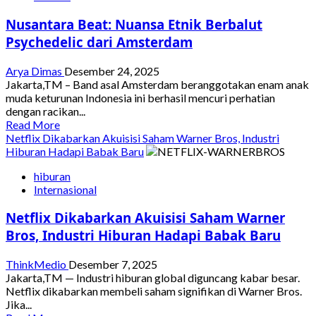
Jadi
Nusantara Beat: Nuansa Etnik Berbalut
Pengisi
Soundtrack
Psychedelic dari Amsterdam
Film
Spider
Arya Dimas
Desember 24, 2025
Man
Jakarta,TM – Band asal Amsterdam beranggotakan enam anak
Terbaru
muda keturunan Indonesia ini berhasil mencuri perhatian
dengan racikan...
Read
Read More
more
Netflix Dikabarkan Akuisisi Saham Warner Bros, Industri
about
Hiburan Hadapi Babak Baru
Nusantara
hiburan
Beat:
Internasional
Nuansa
Etnik
Netflix Dikabarkan Akuisisi Saham Warner
Berbalut
Psychedelic
Bros, Industri Hiburan Hadapi Babak Baru
dari
Amsterdam
ThinkMedio
Desember 7, 2025
Jakarta,TM — Industri hiburan global diguncang kabar besar.
Netflix dikabarkan membeli saham signifikan di Warner Bros.
Jika...