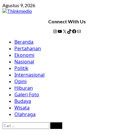
Skip
Agustus 9, 2026
to
content
Connect With Us
Instagram
YouTube
X
TikTok
Facebook
Mail
Primary
Beranda
Menu
Pertahanan
Ekonomi
Nasional
Politik
Internasional
Opini
Hiburan
Galeri Foto
Budaya
Wisata
Olahraga
Cari
untuk: