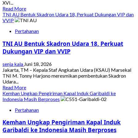
XVI...
Indonesia
Read
Read More
more
TNI AU Bentuk Skadron Udara 18, Perkuat Dukungan VIP dan
about
VVIP
Tutup
Pertahanan
Kejurnas
Judo
TNI AU Bentuk Skadron Udara 18, Perkuat
Piala
Kasad,
Dukungan VIP dan VVIP
Jenderal
Maruli:
senja kala
Juni 18, 2026
Pecahkan
Jakarta, TM – Kepala Staf Angkatan Udara (KSAU) Marsekal
Rekor
TNI M. Tonny Harjono meresmikan pembentukan Skadron
Jumlah
Udara...
Peserta
Read
Read More
more
Kemhan Ungkap Pengiriman Kapal Induk Garibaldi ke
about
Indonesia Masih Berproses
TNI
Pertahanan
AU
Bentuk
Kemhan Ungkap Pengiriman Kapal Induk
Skadron
Udara
Garibaldi ke Indonesia Masih Berproses
18,