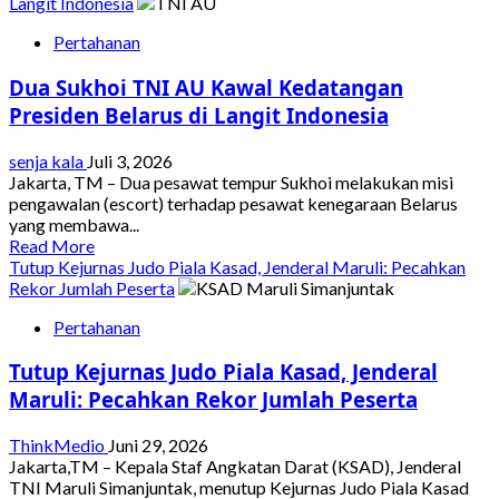
about
Langit Indonesia
Pasukan
Pertahanan
TNI
Evakuasi
Dua Sukhoi TNI AU Kawal Kedatangan
Jenazah
Pilot
Presiden Belarus di Langit Indonesia
Asal
Amerika
senja kala
Juli 3, 2026
yang
Jakarta, TM – Dua pesawat tempur Sukhoi melakukan misi
Tewas
pengawalan (escort) terhadap pesawat kenegaraan Belarus
Diserang
yang membawa...
OPM
Read
Read More
di
more
Tutup Kejurnas Judo Piala Kasad, Jenderal Maruli: Pecahkan
Papua
about
Rekor Jumlah Peserta
Pegunungan
Dua
Pertahanan
Sukhoi
TNI
Tutup Kejurnas Judo Piala Kasad, Jenderal
AU
Kawal
Maruli: Pecahkan Rekor Jumlah Peserta
Kedatangan
Presiden
ThinkMedio
Juni 29, 2026
Belarus
Jakarta,TM – Kepala Staf Angkatan Darat (KSAD), Jenderal
di
TNI Maruli Simanjuntak, menutup Kejurnas Judo Piala Kasad
Langit