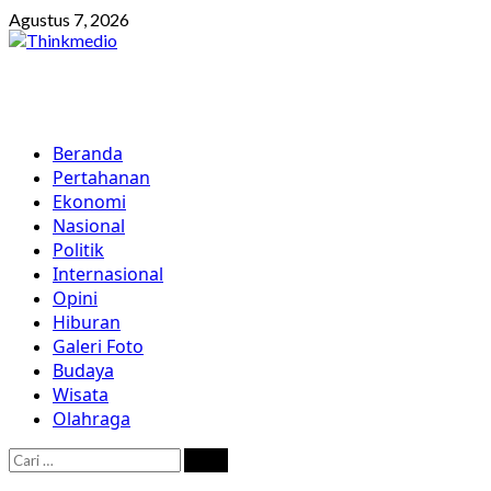
Skip
Agustus 7, 2026
to
content
Primary
Beranda
Menu
Pertahanan
Ekonomi
Nasional
Politik
Internasional
Opini
Hiburan
Galeri Foto
Budaya
Wisata
Olahraga
Cari
untuk: