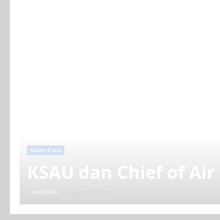
Galeri Foto
KSAU dan Chief of Air
senja kala
Agustus 8, 2026