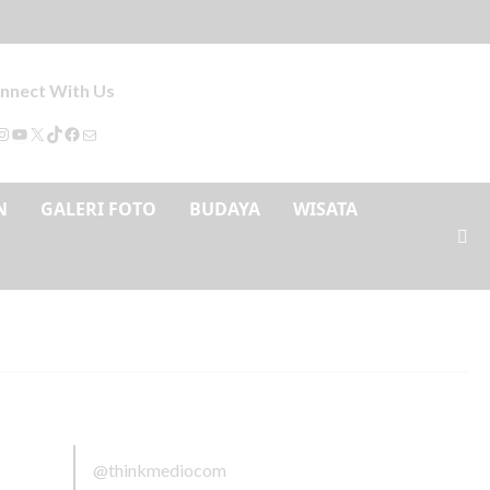
nnect With Us
N
GALERI FOTO
BUDAYA
WISATA
@thinkmediocom