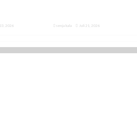
en Kontrak
Dijadwalkan Tiba di
12 Pesawat
Indonesia 20 September
46 untuk TNI AU
2026
 23, 2026
senja kala
Juli 21, 2026