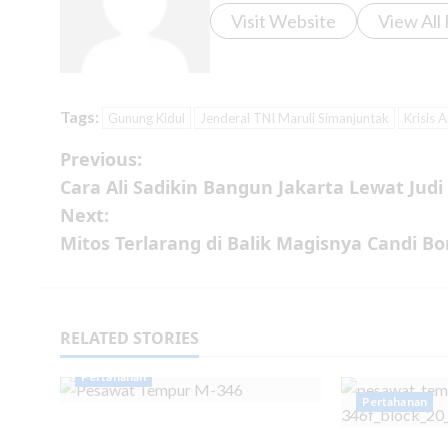
Visit Website
View All
Tags:
Gunung Kidul
Jenderal TNI Maruli Simanjuntak
Krisis A
Previous:
Cara Ali Sadikin Bangun Jakarta Lewat Judi
Next:
Mitos Terlarang di Balik Magisnya Candi B
RELATED STORIES
Pertahanan
Pertahanan
Indonesia Kontrak 12