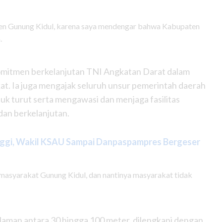
ten Gunung Kidul, karena saya mendengar bahwa Kabupaten
.
 komitmen berkelanjutan TNI Angkatan Darat dalam
. Ia juga mengajak seluruh unsur pemerintah daerah
tuk turut serta mengawasi dan menjaga fasilitas
dan berkelanjutan.
nggi, Wakil KSAU Sampai Danpaspampres Bergeser
asyarakat Gunung Kidul, dan nantinya masyarakat tidak
laman antara 30 hingga 100 meter, dilengkapi dengan