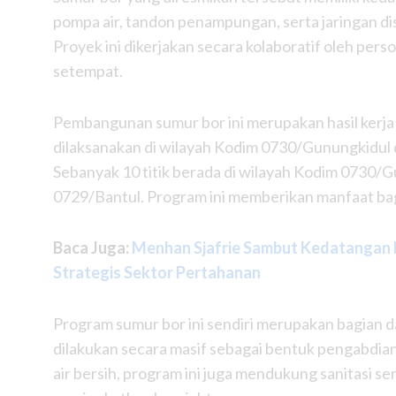
pompa air, tandon penampungan, serta jaringan di
Proyek ini dikerjakan secara kolaboratif oleh pe
setempat.
Pembangunan sumur bor ini merupakan hasil kerj
dilaksanakan di wilayah Kodim 0730/Gunungkidul d
Sebanyak 10 titik berada di wilayah Kodim 0730/Gu
0729/Bantul. Program ini memberikan manfaat bagi
Baca Juga:
Menhan Sjafrie Sambut Kedatangan 
Strategis Sektor Pertahanan
Program sumur bor ini sendiri merupakan bagian 
dilakukan secara masif sebagai bentuk pengabdia
air bersih, program ini juga mendukung sanitasi se