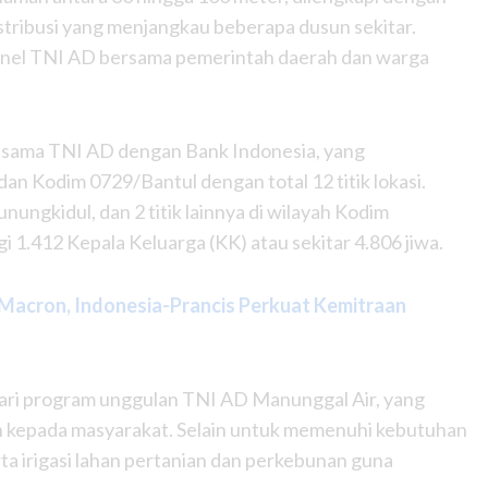
stribusi yang menjangkau beberapa dusun sekitar.
rsonel TNI AD bersama pemerintah daerah dan warga
a sama TNI AD dengan Bank Indonesia, yang
an Kodim 0729/Bantul dengan total 12 titik lokasi.
nungkidul, dan 2 titik lainnya di wilayah Kodim
 1.412 Kepala Keluarga (KK) atau sekitar 4.806 jiwa.
Macron, Indonesia-Prancis Perkuat Kemitraan
dari program unggulan TNI AD Manunggal Air, yang
n kepada masyarakat. Selain untuk memenuhi kebutuhan
rta irigasi lahan pertanian dan perkebunan guna