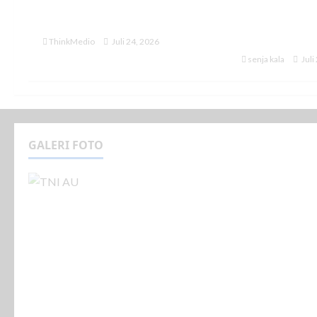
Pesawat Latih Tempur
Kemhan Tek
Leonardo M-346 F Block 20
Pengadaan 
Tempur M-3
ThinkMedio
Juli 24, 2026
senja kala
Juli
GALERI FOTO