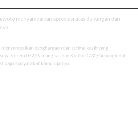
Prawoto menyampaikan apresiasi atas dukungan dan
nya.
a menyampaikan penghargaan dan terima kasih yang
susnya Korem 072/Pamungkas dan Kodim 0730/Gunungkidul,
t bagi masyarakat kami,” ujarnya.