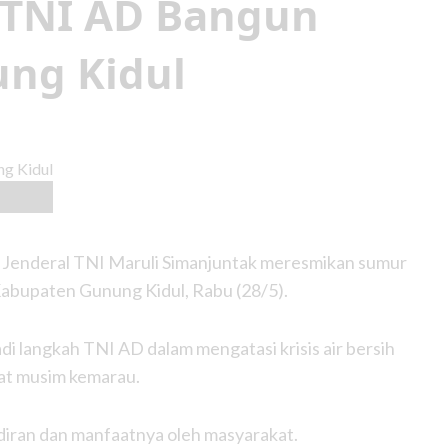
r, TNI AD Bangun
ung Kidul
 Jenderal TNI Maruli Simanjuntak meresmikan sumur
abupaten Gunung Kidul, Rabu (28/5).
i langkah TNI AD dalam mengatasi krisis air bersih
at musim kemarau.
diran dan manfaatnya oleh masyarakat.