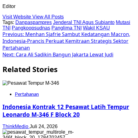
Editor
Visit Website
View All Posts
Tags:
Danpaspampres
Jenderal TNI Agus Subianto
Mutasi
TNI
Pangkoopsudnas
Panglima TNI
Wakil KSAU
Post
Previous:
Menhan Sjafrie Sambut Kedatangan Macron,
Indonesia-Prancis Perkuat Kemitraan Strategis Sektor
navigation
Pertahanan
Next:
Cara Ali Sadikin Bangun Jakarta Lewat Judi
Related Stories
Pertahanan
Indonesia Kontrak 12 Pesawat Latih Tempur
Leonardo M-346 F Block 20
ThinkMedio
Juli 24, 2026