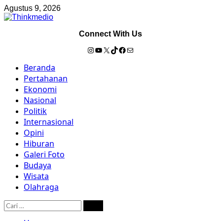
Skip
Agustus 9, 2026
to
content
Connect With Us
Instagram
YouTube
X
TikTok
Facebook
Mail
Primary
Beranda
Menu
Pertahanan
Ekonomi
Nasional
Politik
Internasional
Opini
Hiburan
Galeri Foto
Budaya
Wisata
Olahraga
Cari
untuk: