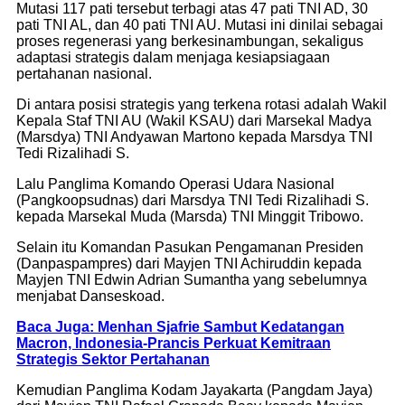
Mutasi 117 pati tersebut terbagi atas 47 pati TNI AD, 30
pati TNI AL, dan 40 pati TNI AU. Mutasi ini dinilai sebagai
proses regenerasi yang berkesinambungan, sekaligus
adaptasi strategis dalam menjaga kesiapsiagaan
pertahanan nasional.
Di antara posisi strategis yang terkena rotasi adalah Wakil
Kepala Staf TNI AU (Wakil KSAU) dari Marsekal Madya
(Marsdya) TNI Andyawan Martono kepada Marsdya TNI
Tedi Rizalihadi S.
Lalu Panglima Komando Operasi Udara Nasional
(Pangkoopsudnas) dari Marsdya TNI Tedi Rizalihadi S.
kepada Marsekal Muda (Marsda) TNI Minggit Tribowo.
Selain itu Komandan Pasukan Pengamanan Presiden
(Danpaspampres) dari Mayjen TNI Achiruddin kepada
Mayjen TNI Edwin Adrian Sumantha yang sebelumnya
menjabat Danseskoad.
Baca Juga: Menhan Sjafrie Sambut Kedatangan
Macron, Indonesia-Prancis Perkuat Kemitraan
Strategis Sektor Pertahanan
Kemudian Panglima Kodam Jayakarta (Pangdam Jaya)