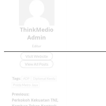
ThinkMedio
Admin
Editor
Visit Website
View All Posts
Tags:
ADP
Diplomat Kemlu
Polda Metro Jaya
Previous:
Perkokoh Kekuatan TNI,