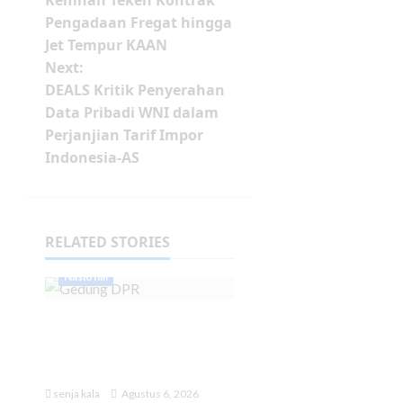
Kemhan Teken Kontrak
Pengadaan Fregat hingga
Jet Tempur KAAN
Next:
DEALS Kritik Penyerahan
Data Pribadi WNI dalam
Perjanjian Tarif Impor
Indonesia-AS
RELATED STORIES
Nasional
DPR Tepis Isu
Pergantian Kapolri:
Tidak Ada Surpres
senja kala
Agustus 6, 2026