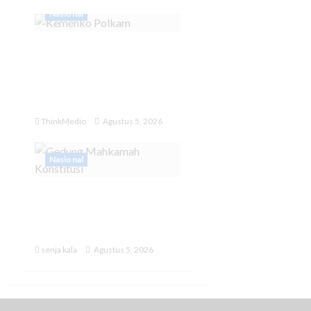
Nasional
Menko Polkam
Pastikan Kondisi
Indonesia dalam
Keadaan Aman
ThinkMedio
Agustus 5, 2026
Nasional
MK Tetapkan Program
MBG Tak lagi Masuk ke
Anggaran Pendidikan
senja kala
Agustus 5, 2026