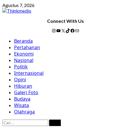
Skip
Agustus 7, 2026
to
content
Connect With Us
Instagram
YouTube
X
TikTok
Facebook
Mail
Primary
Beranda
Menu
Pertahanan
Ekonomi
Nasional
Politik
Internasional
Opini
Hiburan
Galeri Foto
Budaya
Wisata
Olahraga
Cari
untuk: