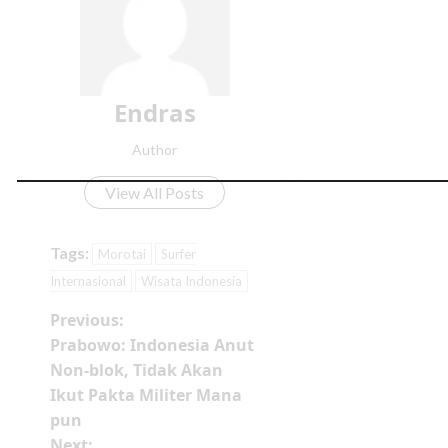
Endras
Author
View All Posts
Tags:
Morotai
Surfer
Internasional
Wisata Indonesia
Previous:
Prabowo: Indonesia Anut
Non-blok, Tidak Akan
Ikut Pakta Militer Mana
pun
Next: