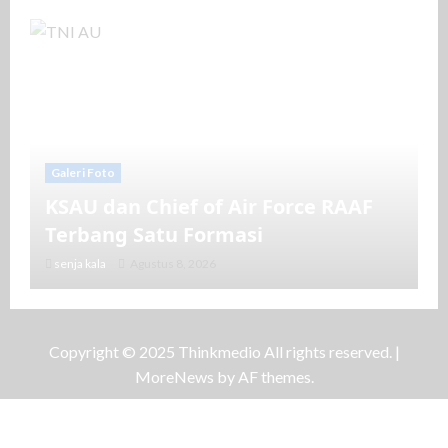
Galeri Foto
KSAU dan Chief of Air Force RAAF
Terbang Satu Formasi
senja kala
Agustus 8, 2026
Copyright © 2025 Thinkmedio All rights reserved.
|
MoreNews
by AF themes.
Galeri Foto