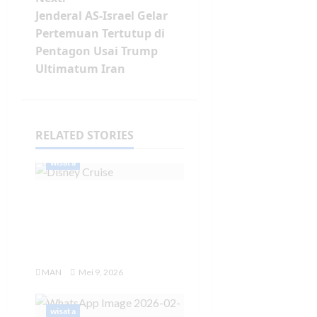
Jenderal AS-Israel Gelar
Pertemuan Tertutup di
Pentagon Usai Trump
Ultimatum Iran
RELATED STORIES
wisata
Disney Cruise Line,
Pengalaman Liburan
Keluarga di Atas Kapal
Pesiar
MAN
Mei 9, 2026
wisata