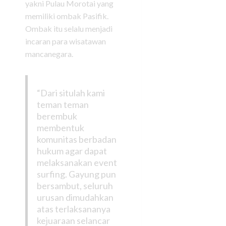
yakni Pulau Morotai yang
memiliki ombak Pasifik.
Ombak itu selalu menjadi
incaran para wisatawan
mancanegara.
“Dari situlah kami
teman teman
berembuk
membentuk
komunitas berbadan
hukum agar dapat
melaksanakan event
surfing. Gayung pun
bersambut, seluruh
urusan dimudahkan
atas terlaksananya
kejuaraan selancar