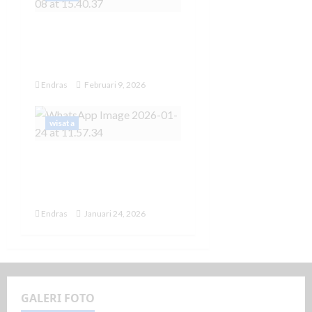
10 Tempat Wisata di
Bali yang Wajib
Dikunjungi
Endras
Februari 9, 2026
wisata
Sagan Heritage, Hotel
Ramah Anak di Pusat
Kota Yogyakarta
Endras
Januari 24, 2026
GALERI FOTO