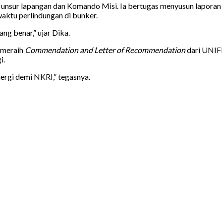
unsur lapangan dan Komando Misi. Ia bertugas menyusun laporan 
waktu perlindungan di bunker.
ang benar,” ujar Dika.
 meraih
Commendation and Letter of Recommendation
dari UNIF
i.
ergi demi NKRI,” tegasnya.