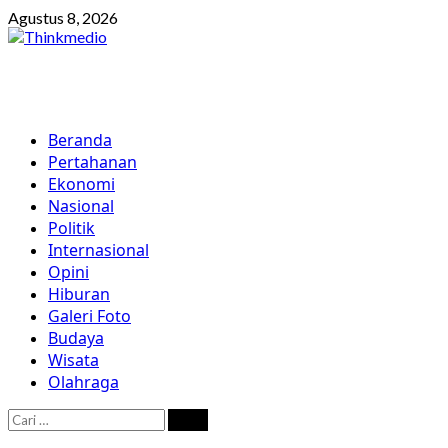
Skip
Agustus 8, 2026
to
content
Primary
Beranda
Menu
Pertahanan
Ekonomi
Nasional
Politik
Internasional
Opini
Hiburan
Galeri Foto
Budaya
Wisata
Olahraga
Cari
untuk: