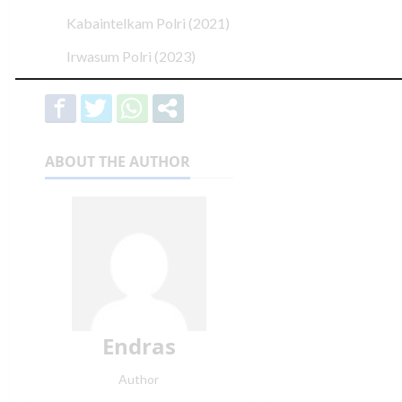
Kabaintelkam Polri (2021)
Irwasum Polri (2023)
ABOUT THE AUTHOR
Endras
Author