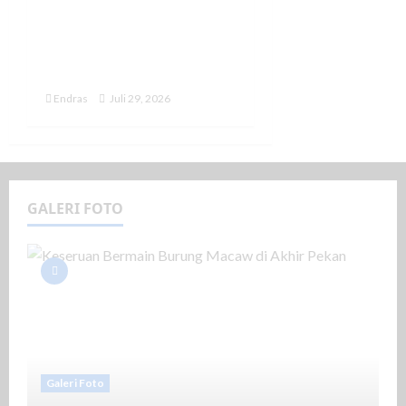
Hamka B Kady Siap
Perjuangkan
Pembangunan
Infrastruktur Takalar
Endras
Juli 29, 2026
GALERI FOTO
Galeri Foto