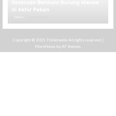
Keseruan Bermain Burung Macaw
di Akhir Pekan
Endras
Juli 13, 2025
Copyright © 2025 Thinkmedio All rights reserved.
|
MoreNews
by AF themes.
Galeri Foto
Kemenag Gelar Nikah Massal di
Masjid Istiqlal
MAN
Juni 28, 2025