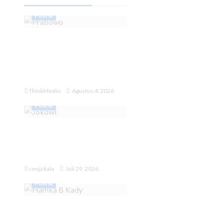
Politik
Indonesia-Thailand
Sepakati Kerja Sama
Strategis dari Sektor
Pangan hingga Energi
ThinkMedio
Agustus 4, 2026
Politik
PSI NTT Ajak Warga
Sambut Kedatangan
Jokowi di Kupang
senja kala
Juli 29, 2026
Politik
Anggota DPR RI