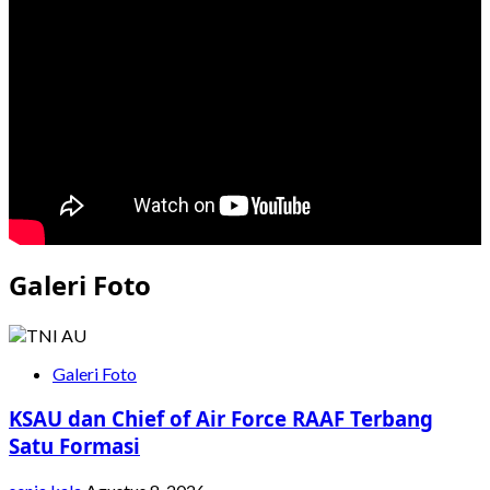
Muharram,
Cahaya
Persatuan
di
Tengah
Tantangan
Bangsa
Galeri Foto
Galeri Foto
KSAU dan Chief of Air Force RAAF Terbang
Satu Formasi