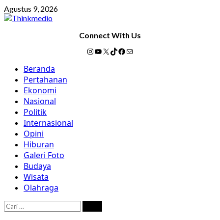
Skip
Agustus 9, 2026
to
content
Connect With Us
Instagram
YouTube
X
TikTok
Facebook
Mail
Primary
Beranda
Menu
Pertahanan
Ekonomi
Nasional
Politik
Internasional
Opini
Hiburan
Galeri Foto
Budaya
Wisata
Olahraga
Cari
untuk: