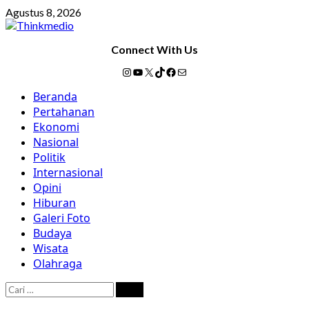
Skip
Agustus 8, 2026
to
content
Connect With Us
Instagram
YouTube
X
TikTok
Facebook
Mail
Primary
Beranda
Menu
Pertahanan
Ekonomi
Nasional
Politik
Internasional
Opini
Hiburan
Galeri Foto
Budaya
Wisata
Olahraga
Cari
untuk: