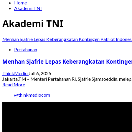
Home
Akademi TNI
Akademi TNI
Menhan Sjafrie Lepas Keberangkatan Kontingen Patriot Indonesi
Pertahanan
Menhan Sjafrie Lepas Keberangkatan Kontingen 
ThinkMedio
Juli 6, 2025
Jakarta,TM – Menteri Pertahanan RI, Sjafrie Sjamsoeddin, melepa
Read
Read More
more
@thinkmediocom
about
Menhan
Sjafrie
Lepas
Keberangkatan
Kontingen
Patriot