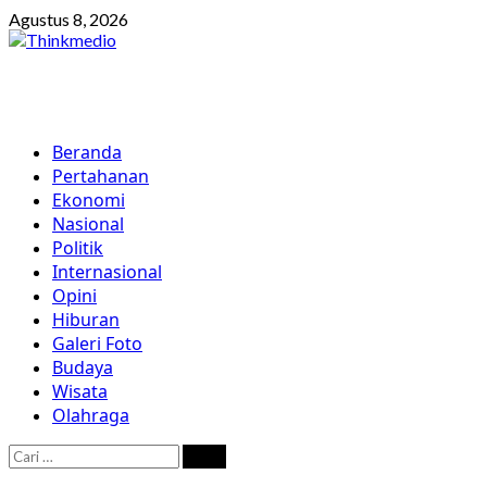
Skip
Agustus 8, 2026
to
content
Primary
Beranda
Menu
Pertahanan
Ekonomi
Nasional
Politik
Internasional
Opini
Hiburan
Galeri Foto
Budaya
Wisata
Olahraga
Cari
untuk: