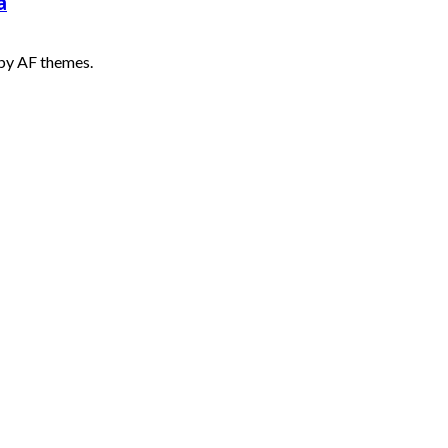
a
by AF themes.