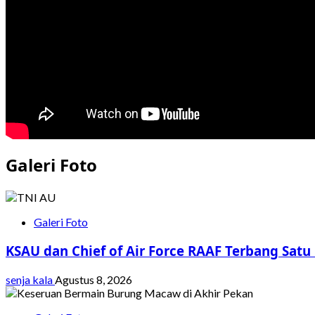
Galeri Foto
Galeri Foto
KSAU dan Chief of Air Force RAAF Terbang Satu
senja kala
Agustus 8, 2026