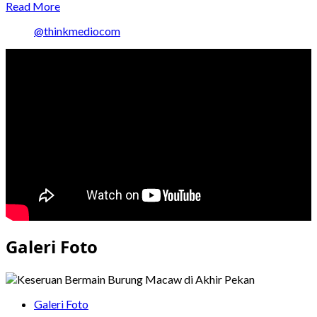
Read
Read More
more
@thinkmediocom
about
Australia
Undang
TNI
Latihan
Bersama
Oktober
Mendatang
Galeri Foto
Galeri Foto