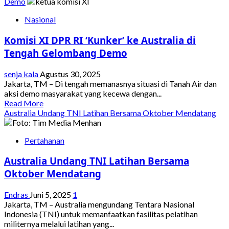
about
Demo
Indonesia-
Nasional
Australia
Teken
Komisi XI DPR RI ‘Kunker’ ke Australia di
Traktat
Keamanan
Tengah Gelombang Demo
Bersama
untuk
senja kala
Agustus 30, 2025
Perkuat
Jakarta, TM – Di tengah memanasnya situasi di Tanah Air dan
Kemitraan
aksi demo masyarakat yang kecewa dengan...
Strategis
Read
Read More
di
more
Australia Undang TNI Latihan Bersama Oktober Mendatang
Indo
about
Pasifik
Komisi
Pertahanan
XI
DPR
Australia Undang TNI Latihan Bersama
RI
‘Kunker’
Oktober Mendatang
ke
Australia
Endras
Juni 5, 2025
1
di
Jakarta, TM – Australia mengundang Tentara Nasional
Tengah
Indonesia (TNI) untuk memanfaatkan fasilitas pelatihan
Gelombang
militernya melalui latihan yang...
Demo