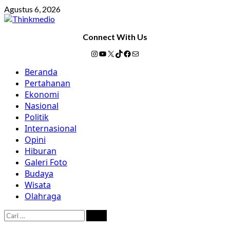
Skip
Agustus 6, 2026
to
content
Connect With Us
Instagram
YouTube
X
TikTok
Facebook
Mail
Primary
Beranda
Menu
Pertahanan
Ekonomi
Nasional
Politik
Internasional
Opini
Hiburan
Galeri Foto
Budaya
Wisata
Olahraga
Cari
untuk: