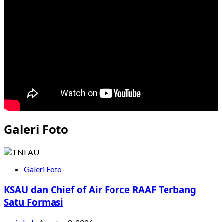
TNI
AU
Berhasil
Kirim
Bantuan
ke
Sibolga
Galeri Foto
Galeri Foto
KSAU dan Chief of Air Force RAAF Terbang
Satu Formasi