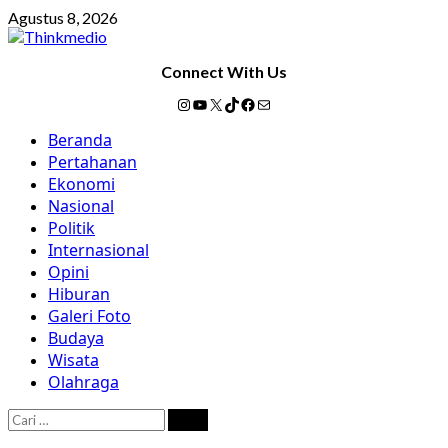
Skip
Agustus 8, 2026
to
content
Connect With Us
Instagram
YouTube
X
TikTok
Facebook
Mail
Primary
Beranda
Menu
Pertahanan
Ekonomi
Nasional
Politik
Internasional
Opini
Hiburan
Galeri Foto
Budaya
Wisata
Olahraga
Cari
untuk: