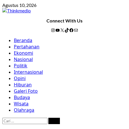
Skip
Agustus 10, 2026
to
content
Connect With Us
Instagram
YouTube
X
TikTok
Facebook
Mail
Primary
Beranda
Menu
Pertahanan
Ekonomi
Nasional
Politik
Internasional
Opini
Hiburan
Galeri Foto
Budaya
Wisata
Olahraga
Cari
untuk: