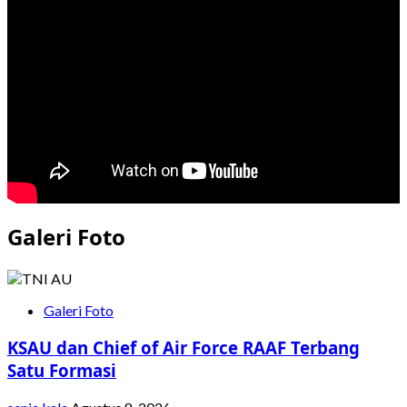
Serahkan
Alpalhankam
Modern
di
Halim
Perdanakusuma
Galeri Foto
Galeri Foto
KSAU dan Chief of Air Force RAAF Terbang
Satu Formasi