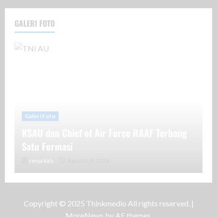
GALERI FOTO
Galeri Foto
KSAU dan Chief of Air Force RAAF Terbang
Satu Formasi
senja kala
Agustus 8, 2026
Copyright © 2025 Thinkmedio All rights reserved.
|
MoreNews
by AF themes.