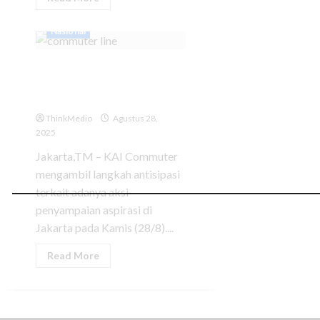
Nasional
KAI Commuter Rekayasa Jalur
Rangkasbitung Jelang Aksi
Unjuk Rasa di Jakarta
ThinkMedio
Agustus 28,
2025
Jakarta,TM – KAI Commuter
mengambil langkah antisipasi
terkait adanya aksi
penyampaian aspirasi di
Jakarta pada Kamis (28/8)....
Read More