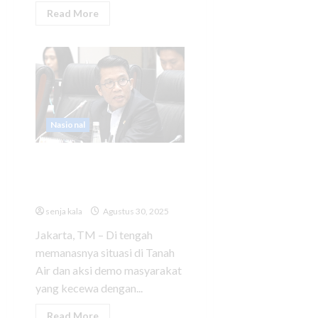
Read More
Nasional
Komisi XI DPR RI ‘Kunker’ ke
Australia di Tengah Gelombang
Demo
senja kala
Agustus 30, 2025
Jakarta, TM – Di tengah
memanasnya situasi di Tanah
Air dan aksi demo masyarakat
yang kecewa dengan...
Read More