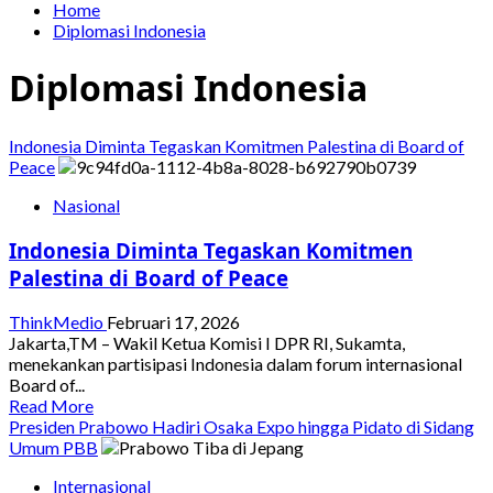
Home
Diplomasi Indonesia
Diplomasi Indonesia
Indonesia Diminta Tegaskan Komitmen Palestina di Board of
Peace
Nasional
Indonesia Diminta Tegaskan Komitmen
Palestina di Board of Peace
ThinkMedio
Februari 17, 2026
Jakarta,TM – Wakil Ketua Komisi I DPR RI, Sukamta,
menekankan partisipasi Indonesia dalam forum internasional
Board of...
Read
Read More
more
Presiden Prabowo Hadiri Osaka Expo hingga Pidato di Sidang
about
Umum PBB
Indonesia
Internasional
Diminta