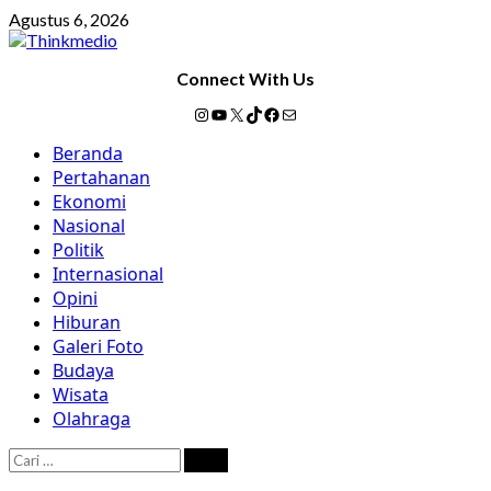
Skip
Agustus 6, 2026
to
content
Connect With Us
Instagram
YouTube
X
TikTok
Facebook
Mail
Primary
Beranda
Menu
Pertahanan
Ekonomi
Nasional
Politik
Internasional
Opini
Hiburan
Galeri Foto
Budaya
Wisata
Olahraga
Cari
untuk: