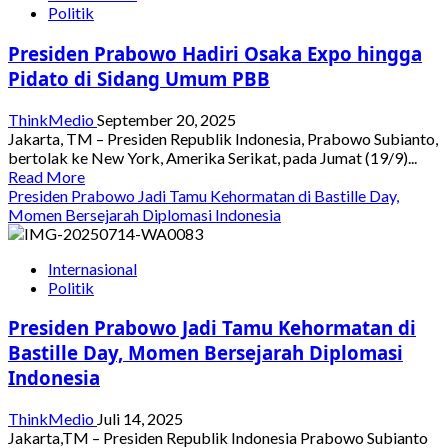
Politik
Tegaskan
Komitmen
Presiden Prabowo Hadiri Osaka Expo hingga
Palestina
di
Pidato di Sidang Umum PBB
Board
of
ThinkMedio
September 20, 2025
Peace
Jakarta, TM – Presiden Republik Indonesia, Prabowo Subianto,
bertolak ke New York, Amerika Serikat, pada Jumat (19/9)...
Read
Read More
more
Presiden Prabowo Jadi Tamu Kehormatan di Bastille Day,
about
Momen Bersejarah Diplomasi Indonesia
Presiden
Prabowo
Internasional
Hadiri
Politik
Osaka
Expo
Presiden Prabowo Jadi Tamu Kehormatan di
hingga
Pidato
Bastille Day, Momen Bersejarah Diplomasi
di
Indonesia
Sidang
Umum
ThinkMedio
Juli 14, 2025
PBB
Jakarta,TM – Presiden Republik Indonesia Prabowo Subianto