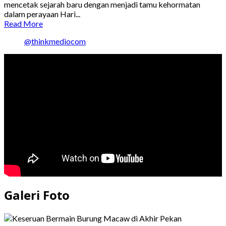
mencetak sejarah baru dengan menjadi tamu kehormatan
dalam perayaan Hari...
Read
Read More
more
@thinkmediocom
about
Presiden
Prabowo
Jadi
Tamu
Kehormatan
di
Bastille
Day,
Momen
Bersejarah
Diplomasi
Indonesia
Galeri Foto