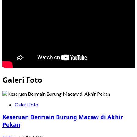
Saat
Hampiri
Massa,
Dedi
Mulyadi
Diprotes
‘Jangan
Syuting
Dulu’
Galeri Foto
Galeri Foto
Keseruan Bermain Burung Macaw di Akhir
Pekan