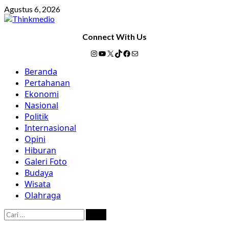
Skip
Agustus 6, 2026
to
content
Connect With Us
Instagram
YouTube
X
TikTok
Facebook
Mail
Primary
Beranda
Menu
Pertahanan
Ekonomi
Nasional
Politik
Internasional
Opini
Hiburan
Galeri Foto
Budaya
Wisata
Olahraga
Cari
untuk: