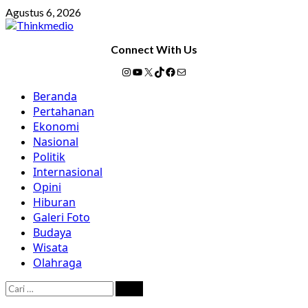
Skip
Agustus 6, 2026
to
content
Connect With Us
Instagram
YouTube
X
TikTok
Facebook
Mail
Primary
Beranda
Menu
Pertahanan
Ekonomi
Nasional
Politik
Internasional
Opini
Hiburan
Galeri Foto
Budaya
Wisata
Olahraga
Cari
untuk: