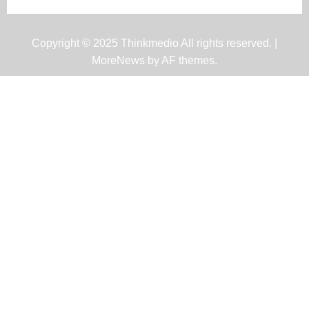
Copyright © 2025 Thinkmedio All rights reserved.
|
MoreNews
by AF themes.
Galeri Foto
Kemenag Gelar Nikah Massal di
Masjid Istiqlal
MAN
Juni 28, 2025
Galeri Foto