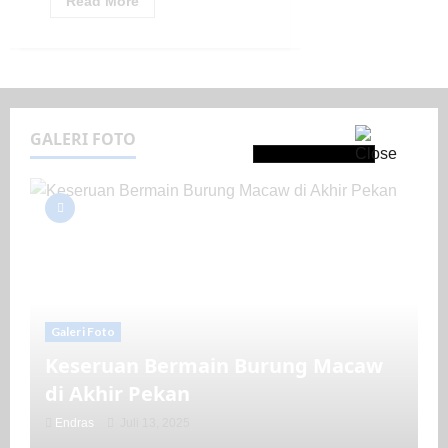
Read More
GALERI FOTO
Galeri Foto
Keseruan Bermain Burung Macaw
di Akhir Pekan
Endras
Juli 13, 2025