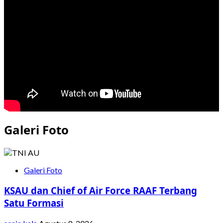
Insiden
Gas
Air
Mata
di
Sekitar
Unisba
dan
Unpas
Galeri Foto
Galeri Foto
KSAU dan Chief of Air Force RAAF Terbang
Satu Formasi