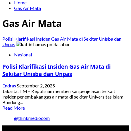
Home
Gas Air Mata
Gas Air Mata
Polisi Klarifikasi Insiden Gas Air Mata di Sekitar Unisba dan
Unpas
Nasional
Polisi Klarifikasi Insiden Gas Air Mata di
Sekitar Unisba dan Unpas
Endras
September 2, 2025
Jakarta, TM – Kepolisian memberikan penjelasan terkait
insiden penembakan gas air mata di sekitar Universitas Islam
Bandung...
Read
Read More
more
@thinkmediocom
about
Polisi
Klarifikasi