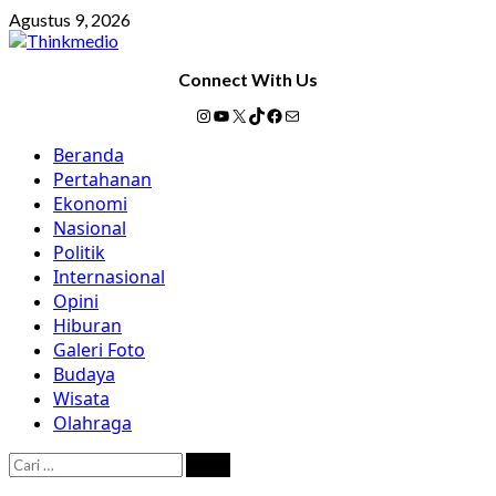
Skip
Agustus 9, 2026
to
content
Connect With Us
Instagram
YouTube
X
TikTok
Facebook
Mail
Primary
Beranda
Menu
Pertahanan
Ekonomi
Nasional
Politik
Internasional
Opini
Hiburan
Galeri Foto
Budaya
Wisata
Olahraga
Cari
untuk: