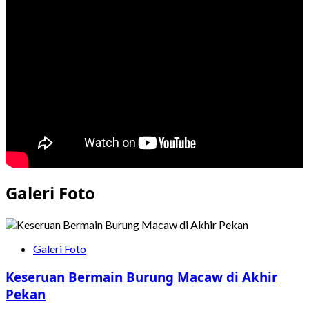
Gelar
Penyembelihan
Hewan
Kurban
Iduladha
1447
H
Galeri Foto
Galeri Foto
Keseruan Bermain Burung Macaw di Akhir
Pekan