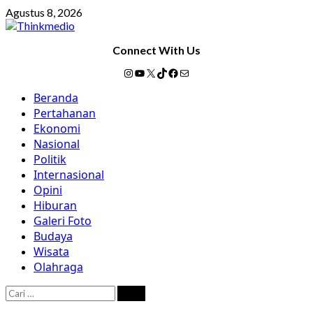
Skip
Agustus 8, 2026
to
content
Connect With Us
Instagram
YouTube
X
TikTok
Facebook
Mail
Primary
Beranda
Menu
Pertahanan
Ekonomi
Nasional
Politik
Internasional
Opini
Hiburan
Galeri Foto
Budaya
Wisata
Olahraga
Cari
untuk: