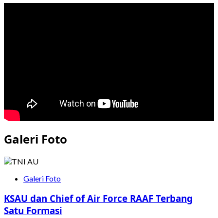
Tampil
Dominan,
Timnas
Putri
Indonesia
Bungkam
Kirgistan
di
Laga
Perdana
Kualifikasi
Piala
Asia
2026
Galeri Foto
Galeri Foto
KSAU dan Chief of Air Force RAAF Terbang
Satu Formasi