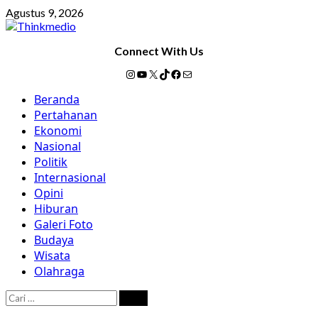
Skip
Agustus 9, 2026
to
content
Connect With Us
Instagram
YouTube
X
TikTok
Facebook
Mail
Primary
Beranda
Menu
Pertahanan
Ekonomi
Nasional
Politik
Internasional
Opini
Hiburan
Galeri Foto
Budaya
Wisata
Olahraga
Cari
untuk: