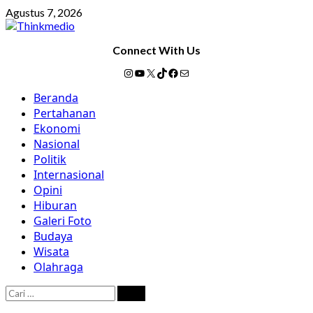
Skip
Agustus 7, 2026
to
content
Connect With Us
Instagram
YouTube
X
TikTok
Facebook
Mail
Primary
Beranda
Menu
Pertahanan
Ekonomi
Nasional
Politik
Internasional
Opini
Hiburan
Galeri Foto
Budaya
Wisata
Olahraga
Cari
untuk: