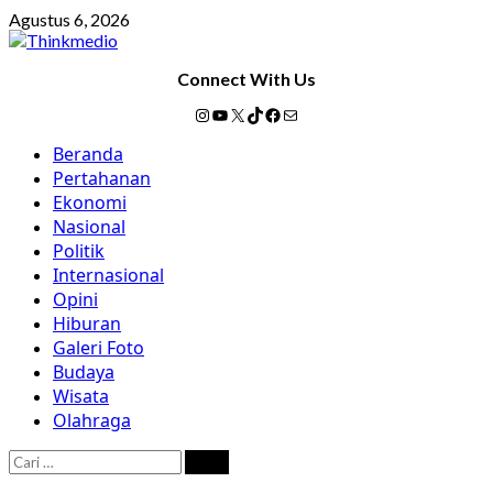
Skip
Agustus 6, 2026
to
content
Connect With Us
Instagram
YouTube
X
TikTok
Facebook
Mail
Primary
Beranda
Menu
Pertahanan
Ekonomi
Nasional
Politik
Internasional
Opini
Hiburan
Galeri Foto
Budaya
Wisata
Olahraga
Cari
untuk: