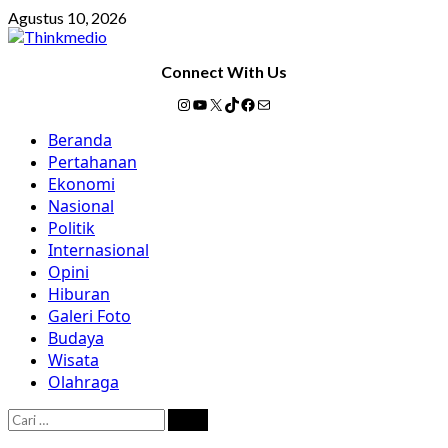
Skip
Agustus 10, 2026
to
content
Connect With Us
Instagram
YouTube
X
TikTok
Facebook
Mail
Primary
Beranda
Menu
Pertahanan
Ekonomi
Nasional
Politik
Internasional
Opini
Hiburan
Galeri Foto
Budaya
Wisata
Olahraga
Cari
untuk: