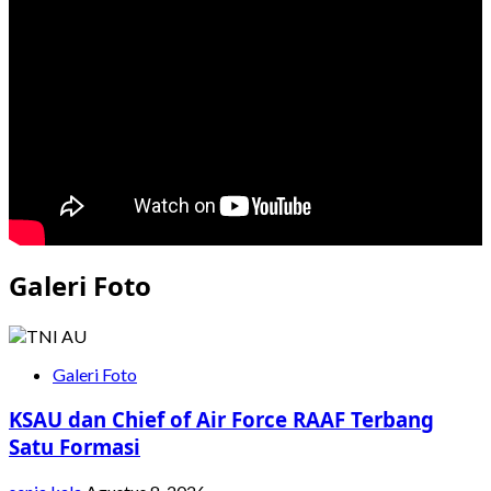
Rp200
T
Kas
Negara
ke
5
Bank
Himbara
Galeri Foto
Galeri Foto
KSAU dan Chief of Air Force RAAF Terbang
Satu Formasi