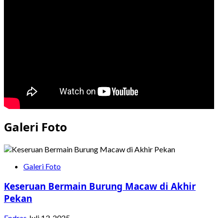
Puring
Kebakaran,
Rute
Transjakarta
Terdampak
Galeri Foto
Galeri Foto
Keseruan Bermain Burung Macaw di Akhir
Pekan
Endras
Juli 13, 2025