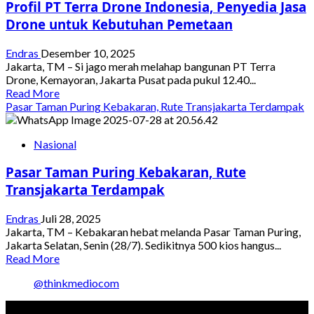
Profil PT Terra Drone Indonesia, Penyedia Jasa
Kramat
Jati
Drone untuk Kebutuhan Pemetaan
Endras
Desember 10, 2025
Jakarta, TM – Si jago merah melahap bangunan PT Terra
Drone, Kemayoran, Jakarta Pusat pada pukul 12.40...
Read
Read More
more
Pasar Taman Puring Kebakaran, Rute Transjakarta Terdampak
about
Profil
Nasional
PT
Terra
Pasar Taman Puring Kebakaran, Rute
Drone
Indonesia,
Transjakarta Terdampak
Penyedia
Jasa
Endras
Juli 28, 2025
Drone
Jakarta, TM – Kebakaran hebat melanda Pasar Taman Puring,
untuk
Jakarta Selatan, Senin (28/7). Sedikitnya 500 kios hangus...
Kebutuhan
Read
Read More
Pemetaan
more
@thinkmediocom
about
Pasar
Taman