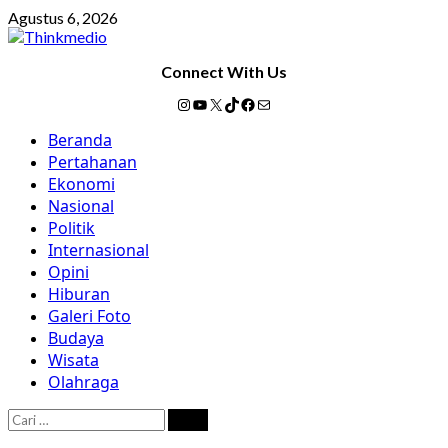
Skip
Agustus 6, 2026
to
content
Connect With Us
Instagram
YouTube
X
TikTok
Facebook
Mail
Primary
Beranda
Menu
Pertahanan
Ekonomi
Nasional
Politik
Internasional
Opini
Hiburan
Galeri Foto
Budaya
Wisata
Olahraga
Cari
untuk: