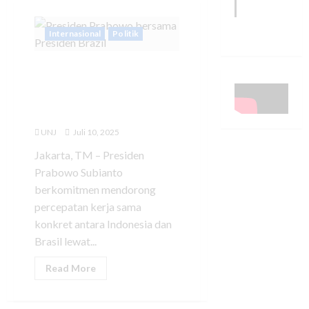
Internasional
Politik
Presiden Prabowo Dorong
Percepatan Kerja Sama
Sejumlah Sektor dengan
Brasil
UNJ
Juli 10, 2025
Jakarta, TM – Presiden
Prabowo Subianto
berkomitmen mendorong
percepatan kerja sama
konkret antara Indonesia dan
Brasil lewat...
Read More