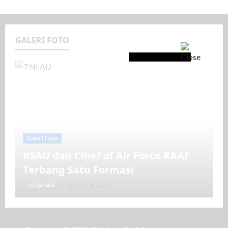
GALERI FOTO
Galeri Foto
KSAU dan Chief of Air Force RAAF
Terbang Satu Formasi
senja kala
Agustus 8, 2026