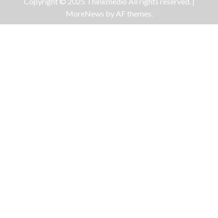
Copyright © 2025 Thinkmedio All rights reserved.
|
MoreNews
by AF themes.
Galeri Foto
Keseruan Bermain Burung Macaw
di Akhir Pekan
Endras
Juli 13, 2025
Galeri Foto
Kemenag Gelar Nikah Massal di
Masjid Istiqlal