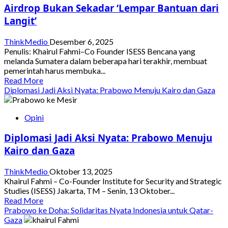
Airdrop Bukan Sekadar ‘Lempar Bantuan dari
Dunia
yang
Langit’
Retak
ThinkMedio
Desember 6, 2025
Penulis: Khairul Fahmi–Co Founder ISESS Bencana yang
melanda Sumatera dalam beberapa hari terakhir, membuat
pemerintah harus membuka...
Read
Read More
more
Diplomasi Jadi Aksi Nyata: Prabowo Menuju Kairo dan Gaza
about
Airdrop
Opini
Bukan
Sekadar
Diplomasi Jadi Aksi Nyata: Prabowo Menuju
‘Lempar
Bantuan
Kairo dan Gaza
dari
Langit’
ThinkMedio
Oktober 13, 2025
Khairul Fahmi – Co-Founder Institute for Security and Strategic
Studies (ISESS) Jakarta, TM – Senin, 13 Oktober...
Read
Read More
more
Prabowo ke Doha: Solidaritas Nyata Indonesia untuk Qatar-
about
Gaza