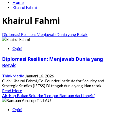
Home
Khairul Fahmi
Khairul Fahmi
Diplomasi Resilien: Menjawab Dunia yang Retak
Opini
Diplomasi Resilien: Menjawab Dunia yang
Retak
ThinkMedio
Januari 16, 2026
Oleh: Khairul Fahmi, Co-Founder Institute for Security and
Strategic Studies (ISESS) Di tengah dunia yang kian retak...
Read
Read More
more
Airdrop Bukan Sekadar ‘Lempar Bantuan dari Langit’
about
Diplomasi
Opini
Resilien:
Menjawab