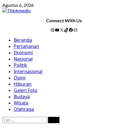
Skip
Agustus 6, 2026
to
content
Connect With Us
Instagram
YouTube
X
TikTok
Facebook
Mail
Primary
Beranda
Menu
Pertahanan
Ekonomi
Nasional
Politik
Internasional
Opini
Hiburan
Galeri Foto
Budaya
Wisata
Olahraga
Cari
untuk: