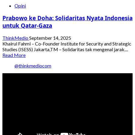
Diplomasi
Opini
Jadi
Aksi
Prabowo ke Doha: Solidaritas Nyata Indonesia
Nyata:
Prabowo
untuk Qatar-Gaza
Menuju
Kairo
ThinkMedio
September 14, 2025
dan
Khairul Fahmi – Co-Founder Institute for Security and Strategic
Gaza
Studies (ISESS) Jakarta,TM – Solidaritas tak mengenal jarak....
Read
Read More
more
@thinkmediocom
about
Prabowo
ke
Doha:
Solidaritas
Nyata
Indonesia
untuk
Qatar-
Gaza