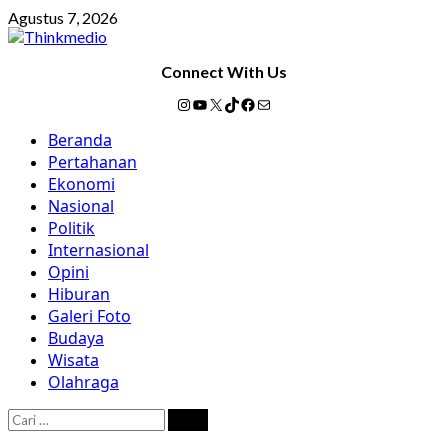
Skip
Agustus 7, 2026
to
content
Connect With Us
Instagram
YouTube
X
TikTok
Facebook
Mail
Primary
Beranda
Menu
Pertahanan
Ekonomi
Nasional
Politik
Internasional
Opini
Hiburan
Galeri Foto
Budaya
Wisata
Olahraga
Cari
untuk: