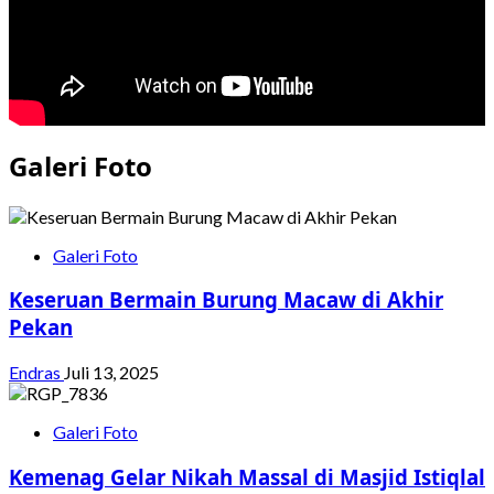
Korban
Bencana
di
Aceh
Galeri Foto
Galeri Foto
Keseruan Bermain Burung Macaw di Akhir
Pekan
Endras
Juli 13, 2025
Galeri Foto
Kemenag Gelar Nikah Massal di Masjid Istiqlal