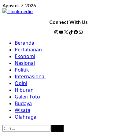
Skip
Agustus 7, 2026
to
content
Connect With Us
Instagram
YouTube
X
TikTok
Facebook
Mail
Primary
Beranda
Menu
Pertahanan
Ekonomi
Nasional
Politik
Internasional
Opini
Hiburan
Galeri Foto
Budaya
Wisata
Olahraga
Cari
untuk: