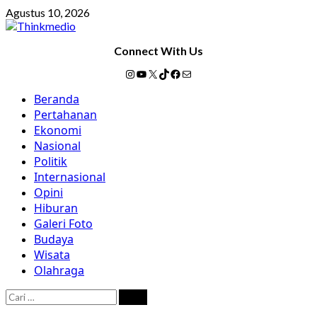
Skip
Agustus 10, 2026
to
content
Connect With Us
Instagram
YouTube
X
TikTok
Facebook
Mail
Primary
Beranda
Menu
Pertahanan
Ekonomi
Nasional
Politik
Internasional
Opini
Hiburan
Galeri Foto
Budaya
Wisata
Olahraga
Cari
untuk: