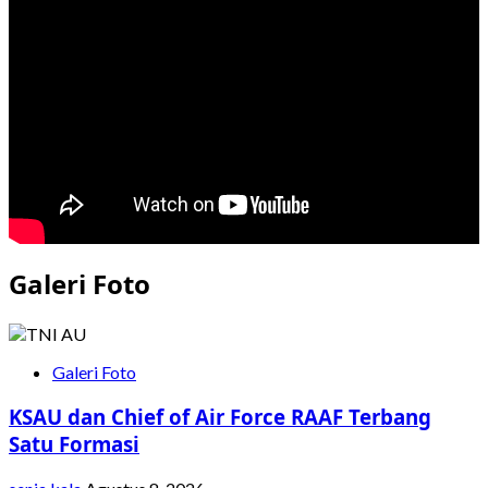
Matangkan
Kesiapan
KRI
Bung
Tomo
di
Latma
MILAN
2026
Galeri Foto
Galeri Foto
KSAU dan Chief of Air Force RAAF Terbang
Satu Formasi