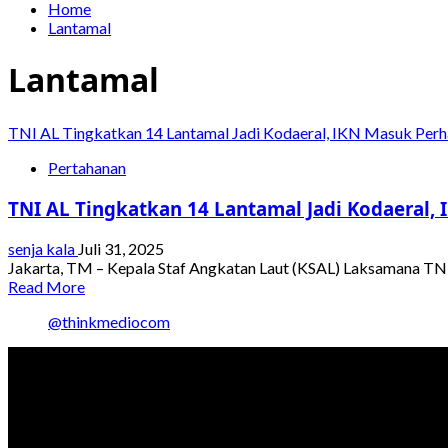
Home
Lantamal
Lantamal
TNI AL Tingkatkan 14 Lantamal Jadi Kodaeral, IKN Masuk Perh
Pertahanan
TNI AL Tingkatkan 14 Lantamal Jadi Kodaeral,
senja kala
Juli 31, 2025
Jakarta, TM – Kepala Staf Angkatan Laut (KSAL) Laksamana TN
Read
Read More
more
@thinkmediocom
about
TNI
AL
Tingkatkan
14
Lantamal
Jadi