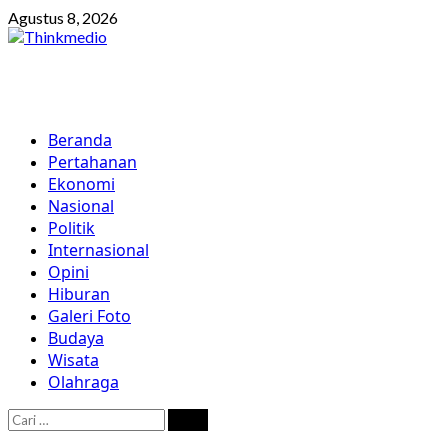
Skip
Agustus 8, 2026
to
content
Primary
Beranda
Menu
Pertahanan
Ekonomi
Nasional
Politik
Internasional
Opini
Hiburan
Galeri Foto
Budaya
Wisata
Olahraga
Cari
untuk: