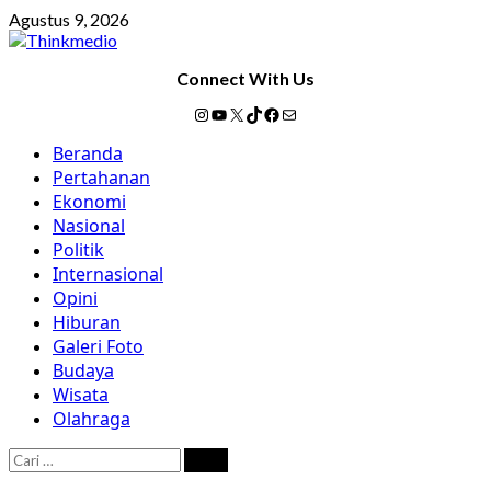
Skip
Agustus 9, 2026
to
content
Connect With Us
Instagram
YouTube
X
TikTok
Facebook
Mail
Primary
Beranda
Menu
Pertahanan
Ekonomi
Nasional
Politik
Internasional
Opini
Hiburan
Galeri Foto
Budaya
Wisata
Olahraga
Cari
untuk: