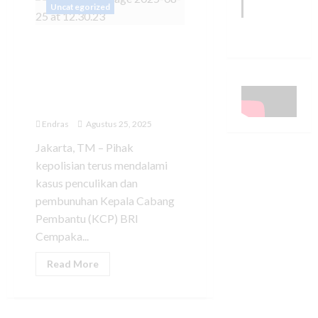
Uncategorized
Polisi Tangkap Empat
Orang yang Diduga Aktor
Intelektual Utama
Penculikan dan
Pembunuhan Kacab BRI
Endras
Agustus 25, 2025
Jakarta, TM – Pihak
kepolisian terus mendalami
kasus penculikan dan
pembunuhan Kepala Cabang
Pembantu (KCP) BRI
Cempaka...
Read More