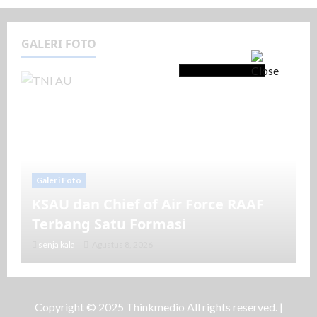
GALERI FOTO
Galeri Foto
KSAU dan Chief of Air Force RAAF
Terbang Satu Formasi
senja kala
Agustus 8, 2026
Copyright © 2025 Thinkmedio All rights reserved.
|