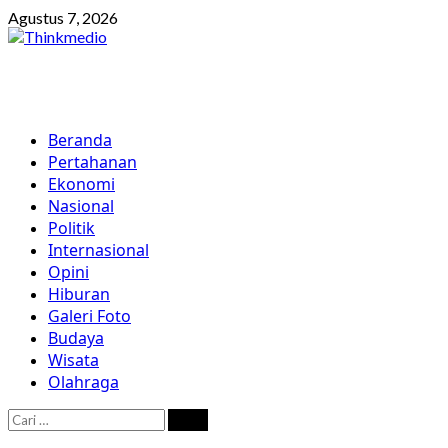
Skip
Agustus 7, 2026
to
content
Primary
Beranda
Menu
Pertahanan
Ekonomi
Nasional
Politik
Internasional
Opini
Hiburan
Galeri Foto
Budaya
Wisata
Olahraga
Cari
untuk: