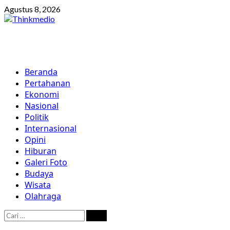
Skip
Agustus 8, 2026
to
content
Primary
Beranda
Menu
Pertahanan
Ekonomi
Nasional
Politik
Internasional
Opini
Hiburan
Galeri Foto
Budaya
Wisata
Olahraga
Cari
untuk: