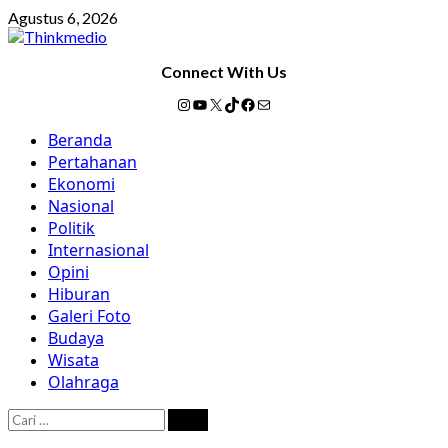
Skip
Agustus 6, 2026
to
content
Connect With Us
Instagram
YouTube
X
TikTok
Facebook
Mail
Primary
Beranda
Menu
Pertahanan
Ekonomi
Nasional
Politik
Internasional
Opini
Hiburan
Galeri Foto
Budaya
Wisata
Olahraga
Cari
untuk: