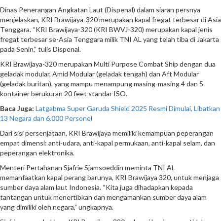
Dinas Penerangan Angkatan Laut (Dispenal) dalam siaran persnya
menjelaskan, KRI Brawijaya-320 merupakan kapal fregat terbesar di Asia
Tenggara. “KRI Brawijaya-320 (KRI BWVJ-320) merupakan kapal jenis
fregat terbesar se-Asia Tenggara milik TNI AL yang telah tiba di Jakarta
pada Senin,” tulis Dispenal.
KRI Brawijaya-320 merupakan Multi Purpose Combat Ship dengan dua
geladak modular, Amid Modular (geladak tengah) dan Aft Modular
(geladak buritan), yang mampu menampung masing-masing 4 dan 5
kontainer berukuran 20 feet standar ISO.
Baca Juga:
Latgabma Super Garuda Shield 2025 Resmi Dimulai, Libatkan
13 Negara dan 6.000 Personel
Dari sisi persenjataan, KRI Brawijaya memiliki kemampuan peperangan
empat dimensi: anti-udara, anti-kapal permukaan, anti-kapal selam, dan
peperangan elektronika.
Menteri Pertahanan Sjafrie Sjamsoeddin meminta TNI AL
memanfaatkan kapal perang barunya, KRI Brawijaya 320, untuk menjaga
sumber daya alam laut Indonesia. “Kita juga dihadapkan kepada
tantangan untuk menertibkan dan mengamankan sumber daya alam
yang dimiliki oleh negara,” ungkapnya.