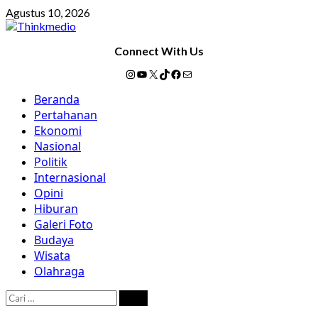
Skip
Agustus 10, 2026
to
content
Connect With Us
Instagram
YouTube
X
TikTok
Facebook
Mail
Primary
Beranda
Menu
Pertahanan
Ekonomi
Nasional
Politik
Internasional
Opini
Hiburan
Galeri Foto
Budaya
Wisata
Olahraga
Cari
untuk: