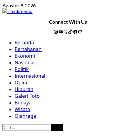
Skip
Agustus 9, 2026
to
content
Connect With Us
Instagram
YouTube
X
TikTok
Facebook
Mail
Primary
Beranda
Menu
Pertahanan
Ekonomi
Nasional
Politik
Internasional
Opini
Hiburan
Galeri Foto
Budaya
Wisata
Olahraga
Cari
untuk: