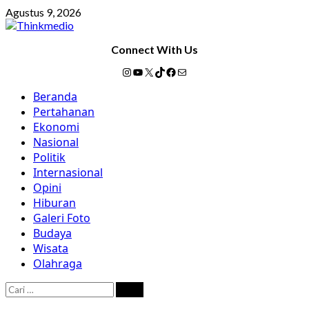
Skip
Agustus 9, 2026
to
content
Connect With Us
Instagram
YouTube
X
TikTok
Facebook
Mail
Primary
Beranda
Menu
Pertahanan
Ekonomi
Nasional
Politik
Internasional
Opini
Hiburan
Galeri Foto
Budaya
Wisata
Olahraga
Cari
untuk: