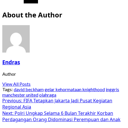
About the Author
Endras
Author
View All Posts
Tags:
david beckham
gelar kehormataan knighthood
inggris
manchester united
olahraga
Post
Previous:
FIFA Tetapkan Jakarta Jadi Pusat Kegiatan
Regional Asia
navigation
Next:
Polri Ungkap Selama 6 Bulan Terakhir Korban
Perdagangan Orang Didominasi Perempuan dan Anak