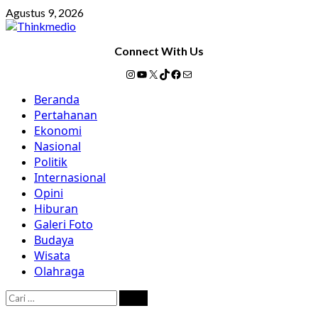
Skip
Agustus 9, 2026
to
content
Connect With Us
Instagram
YouTube
X
TikTok
Facebook
Mail
Primary
Beranda
Menu
Pertahanan
Ekonomi
Nasional
Politik
Internasional
Opini
Hiburan
Galeri Foto
Budaya
Wisata
Olahraga
Cari
untuk: