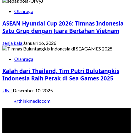
Olahraga
ASEAN Hyundai Cup 2026: Timnas Indonesia
Satu Grup dengan Juara Bertahan Vietnam
senja kala
Januari 16, 2026
Olahraga
Kalah dari Thailand, Tim Putri Bulutangkis
Indonesia Raih Perak di Sea Games 2025
UNJ
Desember 10, 2025
@thinkmediocom