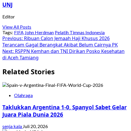
UNJ
Editor
View All Posts
Tags:
FIFA
John Herdman
Pelatih Timnas Indonesia
Post
Previous:
Ribuan Calon Jemaah Haji Khusus 2026
Terancam Gagal Berangkat Akibat Belum Cairnya PK
navigation
Next:
RSPPN Kemhan dan TNI Dirikan Posko Kesehatan
di Aceh Tamiang
Related Stories
Olahraga
Taklukkan Argentina 1-0, Spanyol Sabet Gelar
Juara Piala Dunia 2026
senja kala
Juli 20, 2026