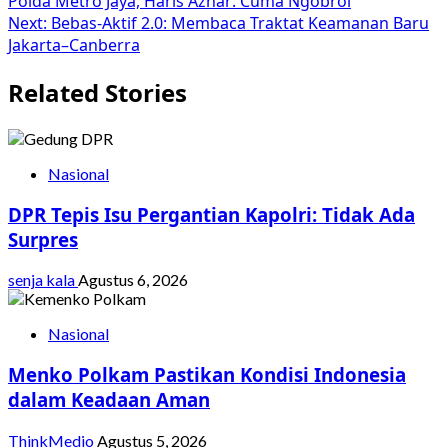
Polda Metro Jaya, Haris Azhar: Cuma Ngobrol
navigation
Next:
Bebas-Aktif 2.0: Membaca Traktat Keamanan Baru
Jakarta–Canberra
Related Stories
Nasional
DPR Tepis Isu Pergantian Kapolri: Tidak Ada
Surpres
senja kala
Agustus 6, 2026
Nasional
Menko Polkam Pastikan Kondisi Indonesia
dalam Keadaan Aman
ThinkMedio
Agustus 5, 2026