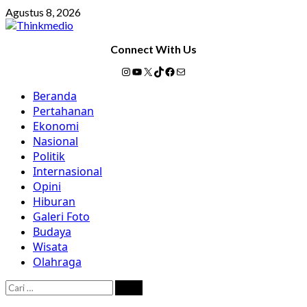
Skip
Agustus 8, 2026
to
content
Connect With Us
Instagram
YouTube
X
TikTok
Facebook
Mail
Primary
Beranda
Menu
Pertahanan
Ekonomi
Nasional
Politik
Internasional
Opini
Hiburan
Galeri Foto
Budaya
Wisata
Olahraga
Cari
untuk: