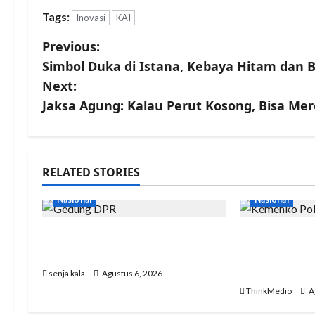
Tags:
Inovasi
KAI
Previous:
Simbol Duka di Istana, Kebaya Hitam dan B
Next:
Jaksa Agung: Kalau Perut Kosong, Bisa M
RELATED STORIES
Nasional
Nasional
DPR Tepis Isu Pergantian
Menko Polk
Kapolri: Tidak Ada Surpres
Kondisi Ind
Keadaan A
senja kala
Agustus 6, 2026
ThinkMedio
A