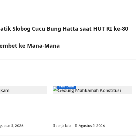
atik Slobog Cucu Bung Hatta saat HUT RI ke-80
erembet ke Mana-Mana
Nasional
am Pastikan
MK Tetapkan Program MBG
onesia dalam
Tak lagi Masuk ke Anggaran
man
Pendidikan
gustus 5, 2026
senja kala
Agustus 5, 2026