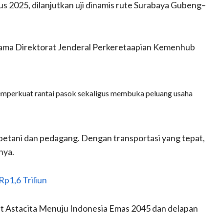
us 2025, dilanjutkan uji dinamis rute Surabaya Gubeng–
rsama Direktorat Jenderal Perkeretaapian Kemenhub
emperkuat rantai pasok sekaligus membuka peluang usaha
 petani dan pedagang. Dengan transportasi yang tepat,
nya.
p1,6 Triliun
gat Astacita Menuju Indonesia Emas 2045 dan delapan