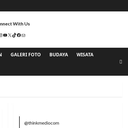
nnect With Us
N
GALERI FOTO
BUDAYA
WISATA
@thinkmediocom