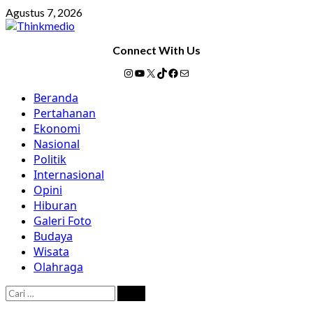
Skip
Agustus 7, 2026
to
content
Connect With Us
Instagram
YouTube
X
TikTok
Facebook
Mail
Primary
Beranda
Menu
Pertahanan
Ekonomi
Nasional
Politik
Internasional
Opini
Hiburan
Galeri Foto
Budaya
Wisata
Olahraga
Cari
untuk: