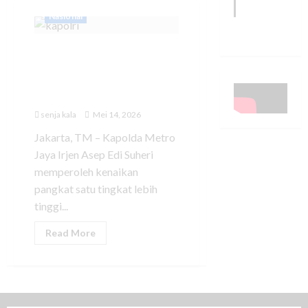
Nasional
Kapolda Metro Jaya Naik
Bintang 3, Kapolri:
Menyesuaikan Pangdam
Jaya
senja kala
Mei 14, 2026
Jakarta, TM – Kapolda Metro
Jaya Irjen Asep Edi Suheri
memperoleh kenaikan
pangkat satu tingkat lebih
tinggi...
Read More