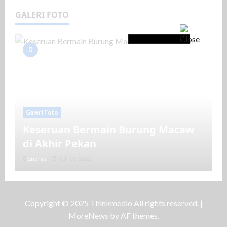
GALERI FOTO
Galeri Foto
Keseruan Bermain Burung Macaw
di Akhir Pekan
Endras
Juli 13, 2025
Copyright © 2025 Thinkmedio All rights reserved.
|
MoreNews
by AF themes.