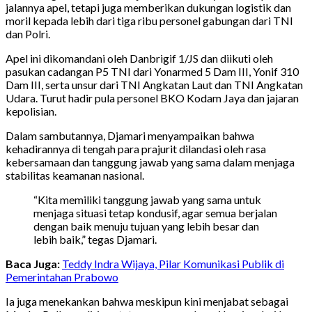
jalannya apel, tetapi juga memberikan dukungan logistik dan
moril kepada lebih dari tiga ribu personel gabungan dari TNI
dan Polri.
Apel ini dikomandani oleh Danbrigif 1/JS dan diikuti oleh
pasukan cadangan P5 TNI dari Yonarmed 5 Dam III, Yonif 310
Dam III, serta unsur dari TNI Angkatan Laut dan TNI Angkatan
Udara. Turut hadir pula personel BKO Kodam Jaya dan jajaran
kepolisian.
Dalam sambutannya, Djamari menyampaikan bahwa
kehadirannya di tengah para prajurit dilandasi oleh rasa
kebersamaan dan tanggung jawab yang sama dalam menjaga
stabilitas keamanan nasional.
“Kita memiliki tanggung jawab yang sama untuk
menjaga situasi tetap kondusif, agar semua berjalan
dengan baik menuju tujuan yang lebih besar dan
lebih baik,” tegas Djamari.
Baca Juga:
Teddy Indra Wijaya, Pilar Komunikasi Publik di
Pemerintahan Prabowo
Ia juga menekankan bahwa meskipun kini menjabat sebagai