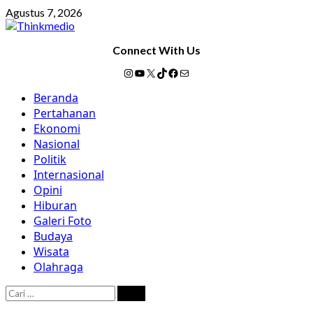
Skip
Agustus 7, 2026
to
content
Connect With Us
Instagram
YouTube
X
TikTok
Facebook
Mail
Primary
Beranda
Menu
Pertahanan
Ekonomi
Nasional
Politik
Internasional
Opini
Hiburan
Galeri Foto
Budaya
Wisata
Olahraga
Cari
untuk: