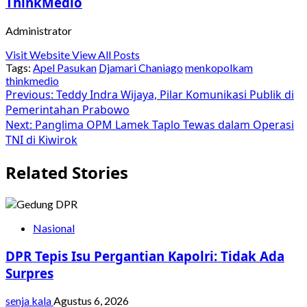
ThinkMedio
Administrator
Visit Website
View All Posts
Tags:
Apel Pasukan
Djamari Chaniago
menkopolkam
thinkmedio
Post
Previous:
Teddy Indra Wijaya, Pilar Komunikasi Publik di
Pemerintahan Prabowo
navigation
Next:
Panglima OPM Lamek Taplo Tewas dalam Operasi
TNI di Kiwirok
Related Stories
Nasional
DPR Tepis Isu Pergantian Kapolri: Tidak Ada
Surpres
senja kala
Agustus 6, 2026